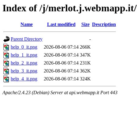
Index of /j/merlot.j.webmapp.it/
Name
Last modified
Size
Description
Parent Directory
-
help_0_it.png
2026-08-06 07:14
266K
help_1_it.png
2026-08-06 07:14
347K
help_2_it.png
2026-08-06 07:14
231K
help_3_it.png
2026-08-06 07:14
362K
help_4_it.png
2026-08-06 07:14
324K
Apache/2.4.23 (Debian) Server at api.webmapp.it Port 443