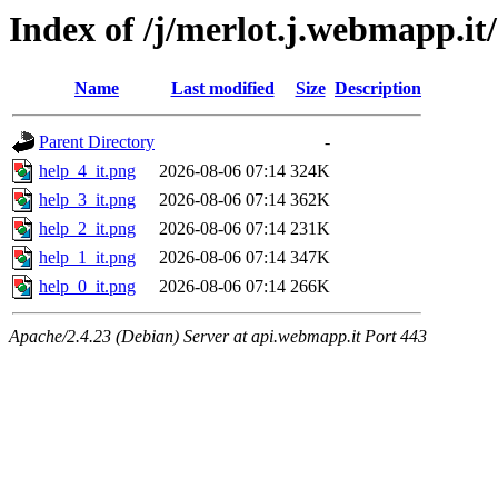
Index of /j/merlot.j.webmapp.it/
Name
Last modified
Size
Description
Parent Directory
-
help_4_it.png
2026-08-06 07:14
324K
help_3_it.png
2026-08-06 07:14
362K
help_2_it.png
2026-08-06 07:14
231K
help_1_it.png
2026-08-06 07:14
347K
help_0_it.png
2026-08-06 07:14
266K
Apache/2.4.23 (Debian) Server at api.webmapp.it Port 443