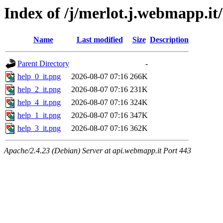
Index of /j/merlot.j.webmapp.it/
Name
Last modified
Size
Description
Parent Directory
-
help_0_it.png
2026-08-07 07:16
266K
help_2_it.png
2026-08-07 07:16
231K
help_4_it.png
2026-08-07 07:16
324K
help_1_it.png
2026-08-07 07:16
347K
help_3_it.png
2026-08-07 07:16
362K
Apache/2.4.23 (Debian) Server at api.webmapp.it Port 443