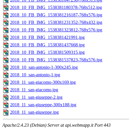
2018_10_FB_IMG_1538381180378-768x512.jpg
2018_10_FB_IMG_1538381216187-768x576.jpg
2018_10_FB_IMG_1538381231352-768x432.jpg
2018_10_FB_IMG_1538381323812-768x576.jpg
2018_10_FB_IMG_1538381421991.jpg
2018_10_FB_IMG_1538381437668.jpg
2018_10_FB_IMG_1538381509315.jpg
2018_10_FB_IMG_1538381537823-768x576.jpg
2018_10_san-antonio-1-300x245.jpg
2018_10_san-antonio-1.jpg
2018_11_san-giacomo-300x169.jpg
2018_11_san-giacomo.jpg
2018_11_san-giuseppe-2.jpg
2018_11_san-giuseppe-300x188.jpg
2018_11_san-giuseppe.jpg
Apache/2.4.23 (Debian) Server at api.webmapp.it Port 443