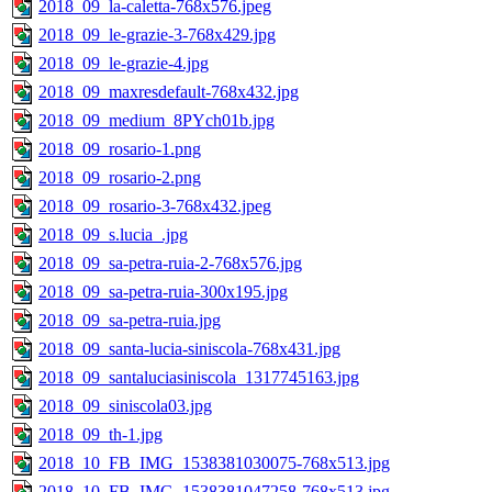
2018_09_la-caletta-768x576.jpeg
2018_09_le-grazie-3-768x429.jpg
2018_09_le-grazie-4.jpg
2018_09_maxresdefault-768x432.jpg
2018_09_medium_8PYch01b.jpg
2018_09_rosario-1.png
2018_09_rosario-2.png
2018_09_rosario-3-768x432.jpeg
2018_09_s.lucia_.jpg
2018_09_sa-petra-ruia-2-768x576.jpg
2018_09_sa-petra-ruia-300x195.jpg
2018_09_sa-petra-ruia.jpg
2018_09_santa-lucia-siniscola-768x431.jpg
2018_09_santaluciasiniscola_1317745163.jpg
2018_09_siniscola03.jpg
2018_09_th-1.jpg
2018_10_FB_IMG_1538381030075-768x513.jpg
2018_10_FB_IMG_1538381047258-768x513.jpg