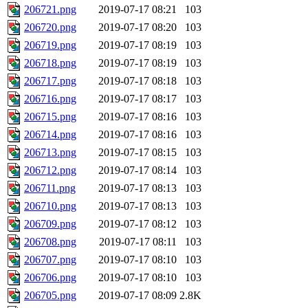
206721.png
2019-07-17 08:21
103
206720.png
2019-07-17 08:20
103
206719.png
2019-07-17 08:19
103
206718.png
2019-07-17 08:19
103
206717.png
2019-07-17 08:18
103
206716.png
2019-07-17 08:17
103
206715.png
2019-07-17 08:16
103
206714.png
2019-07-17 08:16
103
206713.png
2019-07-17 08:15
103
206712.png
2019-07-17 08:14
103
206711.png
2019-07-17 08:13
103
206710.png
2019-07-17 08:13
103
206709.png
2019-07-17 08:12
103
206708.png
2019-07-17 08:11
103
206707.png
2019-07-17 08:10
103
206706.png
2019-07-17 08:10
103
206705.png
2019-07-17 08:09
2.8K