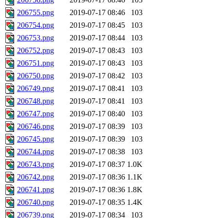
206755.png
2019-07-17 08:46
103
206754.png
2019-07-17 08:45
103
206753.png
2019-07-17 08:44
103
206752.png
2019-07-17 08:43
103
206751.png
2019-07-17 08:43
103
206750.png
2019-07-17 08:42
103
206749.png
2019-07-17 08:41
103
206748.png
2019-07-17 08:41
103
206747.png
2019-07-17 08:40
103
206746.png
2019-07-17 08:39
103
206745.png
2019-07-17 08:39
103
206744.png
2019-07-17 08:38
103
206743.png
2019-07-17 08:37
1.0K
206742.png
2019-07-17 08:36
1.1K
206741.png
2019-07-17 08:36
1.8K
206740.png
2019-07-17 08:35
1.4K
206739.png
2019-07-17 08:34
103