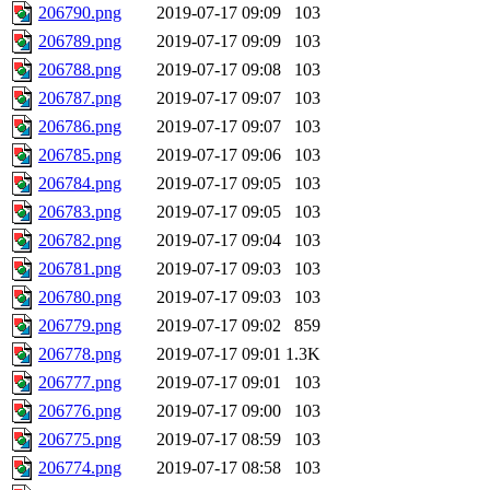
206790.png
2019-07-17 09:09
103
206789.png
2019-07-17 09:09
103
206788.png
2019-07-17 09:08
103
206787.png
2019-07-17 09:07
103
206786.png
2019-07-17 09:07
103
206785.png
2019-07-17 09:06
103
206784.png
2019-07-17 09:05
103
206783.png
2019-07-17 09:05
103
206782.png
2019-07-17 09:04
103
206781.png
2019-07-17 09:03
103
206780.png
2019-07-17 09:03
103
206779.png
2019-07-17 09:02
859
206778.png
2019-07-17 09:01
1.3K
206777.png
2019-07-17 09:01
103
206776.png
2019-07-17 09:00
103
206775.png
2019-07-17 08:59
103
206774.png
2019-07-17 08:58
103