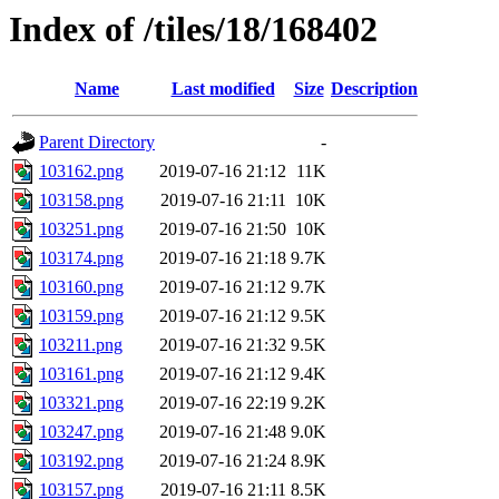
Index of /tiles/18/168402
Name
Last modified
Size
Description
Parent Directory
-
103162.png
2019-07-16 21:12
11K
103158.png
2019-07-16 21:11
10K
103251.png
2019-07-16 21:50
10K
103174.png
2019-07-16 21:18
9.7K
103160.png
2019-07-16 21:12
9.7K
103159.png
2019-07-16 21:12
9.5K
103211.png
2019-07-16 21:32
9.5K
103161.png
2019-07-16 21:12
9.4K
103321.png
2019-07-16 22:19
9.2K
103247.png
2019-07-16 21:48
9.0K
103192.png
2019-07-16 21:24
8.9K
103157.png
2019-07-16 21:11
8.5K