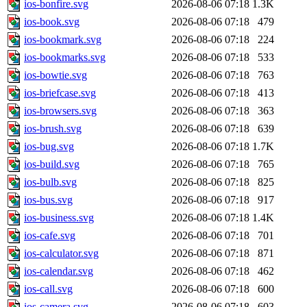
ios-bonfire.svg
2026-08-06 07:18
1.3K
ios-book.svg
2026-08-06 07:18
479
ios-bookmark.svg
2026-08-06 07:18
224
ios-bookmarks.svg
2026-08-06 07:18
533
ios-bowtie.svg
2026-08-06 07:18
763
ios-briefcase.svg
2026-08-06 07:18
413
ios-browsers.svg
2026-08-06 07:18
363
ios-brush.svg
2026-08-06 07:18
639
ios-bug.svg
2026-08-06 07:18
1.7K
ios-build.svg
2026-08-06 07:18
765
ios-bulb.svg
2026-08-06 07:18
825
ios-bus.svg
2026-08-06 07:18
917
ios-business.svg
2026-08-06 07:18
1.4K
ios-cafe.svg
2026-08-06 07:18
701
ios-calculator.svg
2026-08-06 07:18
871
ios-calendar.svg
2026-08-06 07:18
462
ios-call.svg
2026-08-06 07:18
600
ios-camera.svg
2026-08-06 07:18
603