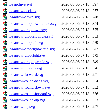
ios-archive.svg
2026-08-06 07:18
397
ios-arrow-back.svg
2026-08-06 07:18
257
ios-arrow-down.svg
2026-08-06 07:18
248
ios-arrow-dropdown-circle.svg
2026-08-06 07:18
354
ios-arrow-dropdown.svg
2026-08-06 07:18
575
ios-arrow-dropleft-circle.svg
2026-08-06 07:18
353
ios-arrow-dropleft.svg
2026-08-06 07:18
579
ios-arrow-dropright-circle.svg
2026-08-06 07:18
347
ios-arrow-dropright.svg
2026-08-06 07:18
575
ios-arrow-dropup-circle.svg
2026-08-06 07:18
349
ios-arrow-dropup.svg
2026-08-06 07:18
576
ios-arrow-forward.svg
2026-08-06 07:18
251
ios-arrow-round-back.svg
2026-08-06 07:18
334
ios-arrow-round-down.svg
2026-08-06 07:18
332
ios-arrow-round-forward.svg
2026-08-06 07:18
336
ios-arrow-round-up.svg
2026-08-06 07:18
333
ios-arrow-up.svg
2026-08-06 07:18
257