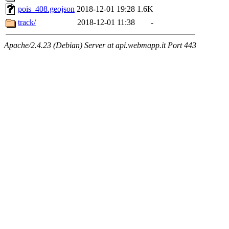
pois_408.geojson
2018-12-01 19:28
1.6K
track/
2018-12-01 11:38
-
Apache/2.4.23 (Debian) Server at api.webmapp.it Port 443