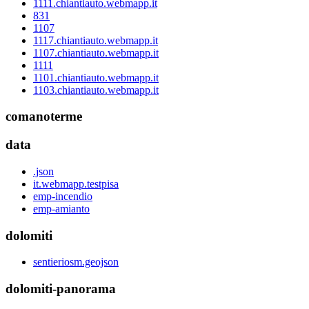
1111.chiantiauto.webmapp.it
831
1107
1117.chiantiauto.webmapp.it
1107.chiantiauto.webmapp.it
1111
1101.chiantiauto.webmapp.it
1103.chiantiauto.webmapp.it
comanoterme
data
.json
it.webmapp.testpisa
emp-incendio
emp-amianto
dolomiti
sentieriosm.geojson
dolomiti-panorama