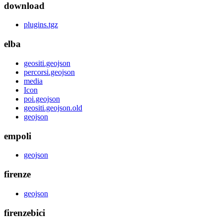
download
plugins.tgz
elba
geositi.geojson
percorsi.geojson
media
Icon
poi.geojson
geositi.geojson.old
geojson
empoli
geojson
firenze
geojson
firenzebici