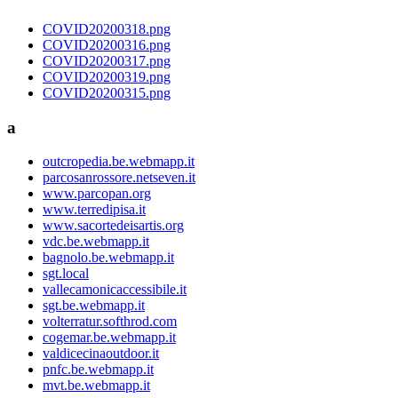
COVID20200318.png
COVID20200316.png
COVID20200317.png
COVID20200319.png
COVID20200315.png
a
outcropedia.be.webmapp.it
parcosanrossore.netseven.it
www.parcopan.org
www.terredipisa.it
www.sacortedeisartis.org
vdc.be.webmapp.it
bagnolo.be.webmapp.it
sgt.local
vallecamonicaccessibile.it
sgt.be.webmapp.it
volterratur.softhrod.com
cogemar.be.webmapp.it
valdicecinaoutdoor.it
pnfc.be.webmapp.it
mvt.be.webmapp.it