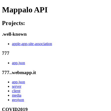
Mappalo API
Projects:
.well-known
apple-app-site-association
777
app.json
777..webmapp.it
app.json
server
client
media
geojson
COVID2019