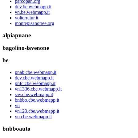
parcopan.org
dev.be.webmapp.it
vn.be.webmapp.it
volterratur.it
montepisanotree.org
alpiapuane
bagolino-lavenone
be
pnab.cbe.webmapp.it
dev.cbe.webmapp.it
pnfc.cbe.webmapp.it
vn1336.cbe.webmapp.it
sav.cbe.webmapp.it
bnbbo.cbe.webmapp.it
vn
vn120.cbe.webmapp.it
vn.cbe.webmapp.it
bnbboauto