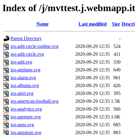
Index of /j/mvttest.j.webmapp.it
Name
Last modified
Size
Descri
Parent Directory
-
ios-add-circle-outline.svg
2020-09-29 12:35
524
ios-add-circle.svg
2020-09-29 12:35
411
ios-add.svg
2020-09-29 12:35
330
ios-airplane.svg
2020-09-29 12:35
649
ios-alarm.svg
2020-09-29 12:35
961
ios-albums.svg
2020-09-29 12:35
426
ios-alert.svg
2020-09-29 12:35
395
ios-american-football.svg
2020-09-29 12:35
1.5K
ios-analytics.svg
2020-09-29 12:35
566
ios-aperture.svg
2020-09-29 12:35
1.0K
ios-apps.svg
2020-09-29 12:35
685
ios-appstore.svg
2020-09-29 12:35
883