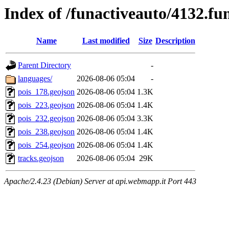
Index of /funactiveauto/4132.fu
Name
Last modified
Size
Description
Parent Directory
-
languages/
2026-08-06 05:04
-
pois_178.geojson
2026-08-06 05:04
1.3K
pois_223.geojson
2026-08-06 05:04
1.4K
pois_232.geojson
2026-08-06 05:04
3.3K
pois_238.geojson
2026-08-06 05:04
1.4K
pois_254.geojson
2026-08-06 05:04
1.4K
tracks.geojson
2026-08-06 05:04
29K
Apache/2.4.23 (Debian) Server at api.webmapp.it Port 443