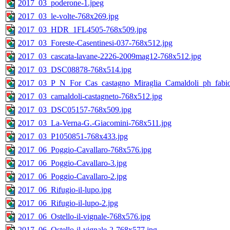
2017_03_poderone-1.jpeg
2017_03_le-volte-768x269.jpg
2017_03_HDR_1FL4505-768x509.jpg
2017_03_Foreste-Casentinesi-037-768x512.jpg
2017_03_cascata-lavane-2226-2009mag12-768x512.jpg
2017_03_DSC08878-768x514.jpg
2017_03_P_N_For_Cas_castagno_Miraglia_Camaldoli_ph_fabio
2017_03_camaldoli-castagneto-768x512.jpg
2017_03_DSC05157-768x509.jpg
2017_03_La-Verna-G.-Giacomini-768x511.jpg
2017_03_P1050851-768x433.jpg
2017_06_Poggio-Cavallaro-768x576.jpg
2017_06_Poggio-Cavallaro-3.jpg
2017_06_Poggio-Cavallaro-2.jpg
2017_06_Rifugio-il-lupo.jpg
2017_06_Rifugio-il-lupo-2.jpg
2017_06_Ostello-il-vignale-768x576.jpg
2017_06_Ostello-il-vignale-2-768x577.jpg